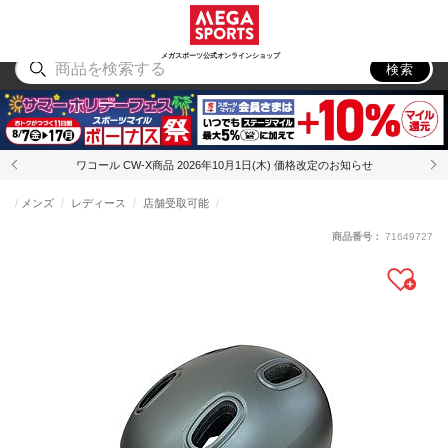
スポーツ
アウトドア
ブランド
アイテム
から探す
から探す
から探す
から探す
メガスポーツ公式オンラインショップ
検索
ワコール CW-X商品 2026年10月1日(木) 価格改定のお知らせ
メンズ
レディース
店舗受取可能
商品番号：
71649727