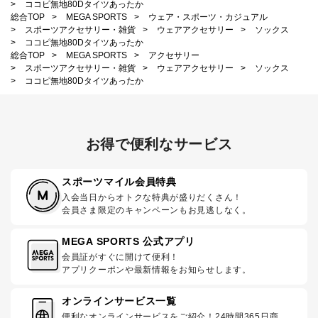
>
ココピ無地80Dタイツあったか
総合TOP
>
MEGA SPORTS
>
ウェア・スポーツ・カジュアル
>
スポーツアクセサリー・雑貨
>
ウェアアクセサリー
>
ソックス
>
ココピ無地80Dタイツあったか
総合TOP
>
MEGA SPORTS
>
アクセサリー
>
スポーツアクセサリー・雑貨
>
ウェアアクセサリー
>
ソックス
>
ココピ無地80Dタイツあったか
お得で便利なサービス
スポーツマイル会員特典
入会当日からオトクな特典が盛りだくさん！
会員さま限定のキャンペーンもお見逃しなく。
MEGA SPORTS 公式アプリ
会員証がすぐに開けて便利！
アプリクーポンや最新情報をお知らせします。
オンラインサービス一覧
便利なオンラインサービスをご紹介！24時間365日商