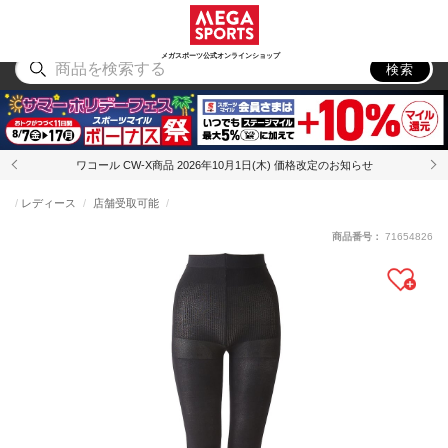
スポーツ
アウトドア
ブランド
アイテム
から探す
から探す
から探す
から探す
メガスポーツ公式オンラインショップ
検索
ワコール CW-X商品 2026年10月1日(木) 価格改定のお知らせ
レディース
店舗受取可能
商品番号：
71654826