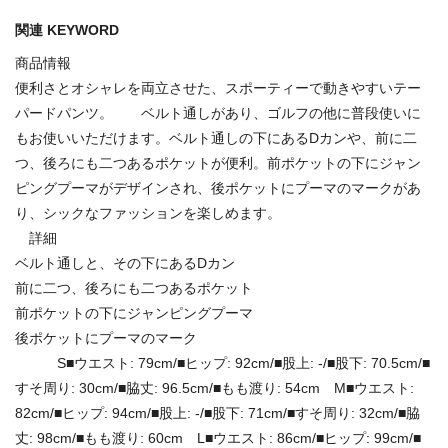
関連 KEYWORD
商品情報
便利さとオシャレを両立させた、スポーティーで動きやすいテー
パードパンツ。 ベルト通しがあり、ゴルフの他に普段使いに
もお使いいただけます。ベルト通しの下にあるDカンや、前に二
つ、後ろにも二つあるポケットが便利。前ポケットの下にジャン
ピングプーマがデザインされ、後ポケットにプーマのマークがあ
り、シックなファッションを楽しめます。
詳細
ベルト通しと、その下にあるDカン
前に二つ、後ろにも二つあるポケット
前ポケットの下にジャンピングプーマ
後ポケットにプーマのマーク
S■ウエスト: 79cm/■ヒップ: 92cm/■股上: -/■股下: 70.5cm/■
すそ周り: 30cm/■脇丈: 96.5cm/■もも渡り: 54cm M■ウエスト:
82cm/■ヒップ: 94cm/■股上: -/■股下: 71cm/■すそ周り: 32cm/■脇
丈: 98cm/■もも渡り: 60cm L■ウエスト: 86cm/■ヒップ: 99cm/■