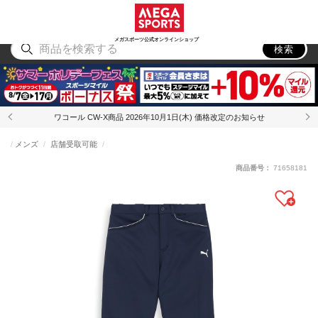
スポーツ
アウトドア
ブランド
アイテム
から探す
から探す
から探す
から探す
メガスポーツ公式オンラインショップ
検索
ワコール CW-X商品 2026年10月1日(木) 価格改定のお知らせ
メンズ
店舗受取可能
商品番号：
71658181