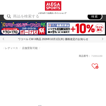
スポーツ
アウトドア
ブランド
アイテム
から探す
から探す
から探す
から探す
メガスポーツ公式オンラインショップ
検索
ワコール CW-X商品 2026年10月1日(木) 価格改定のお知らせ
レディース
店舗受取可能
商品番号：
71661169