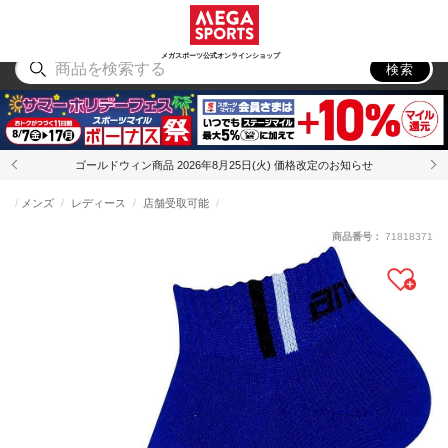
スポーツ
アウトドア
ブランド
アイテム
から探す
から探す
から探す
から探す
メガスポーツ公式オンラインショップ
検索
ゴールドウィン商品 2026年8月25日(火) 価格改定のお知らせ
メンズ
レディース
店舗受取可能
商品番号：
71818371