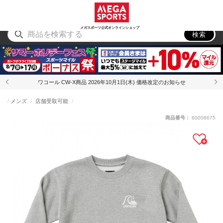
スポーツ
アウトドア
ブランド
アイテム
から探す
から探す
から探す
から探す
メガスポーツ公式オンラインショップ
検索
ワコール CW-X商品 2026年10月1日(木) 価格改定のお知らせ
メンズ
店舗受取可能
商品番号：
80008675