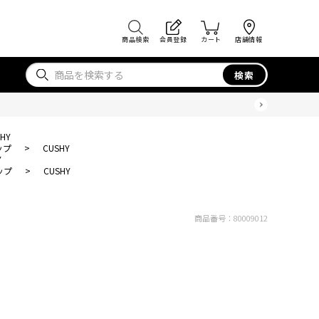
商品検索
会員登録
カート
店舗情報
検索
HY
ップ
>
CUSHY
Y
ップ
>
CUSHY
商品番号：
80009012