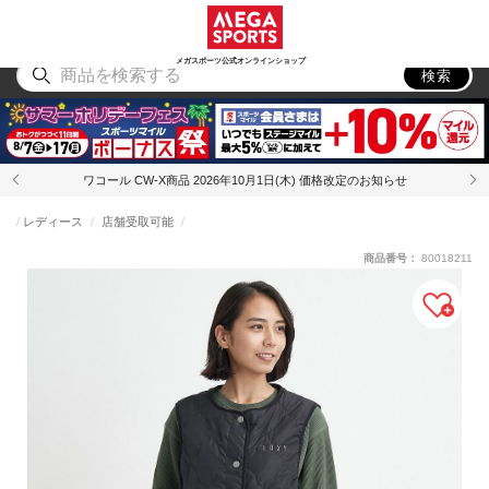
スポーツ
アウトドア
ブランド
アイテム
から探す
から探す
から探す
から探す
メガスポーツ公式オンラインショップ
検索
ワコール CW-X商品 2026年10月1日(木) 価格改定のお知らせ
レディース
店舗受取可能
商品番号：
80018211