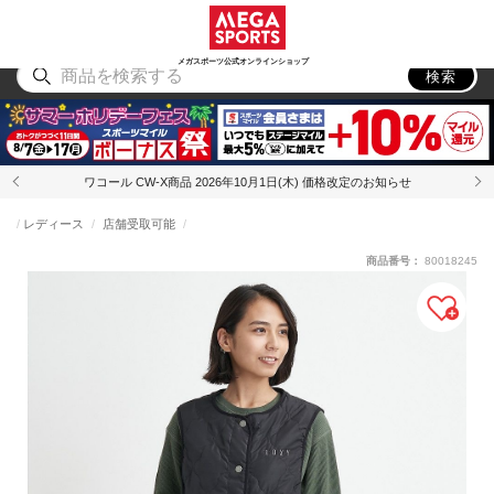
スポーツ
アウトドア
ブランド
アイテム
から探す
から探す
から探す
から探す
メガスポーツ公式オンラインショップ
検索
ワコール CW-X商品 2026年10月1日(木) 価格改定のお知らせ
レディース
店舗受取可能
商品番号：
80018245