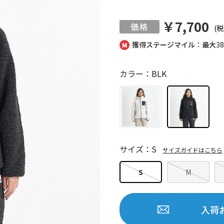
￥7,700
(税
獲得ステージマイル：最大
3
カラー：BLK
サイズ：S
サイズガイドはこちら
S
M
入荷