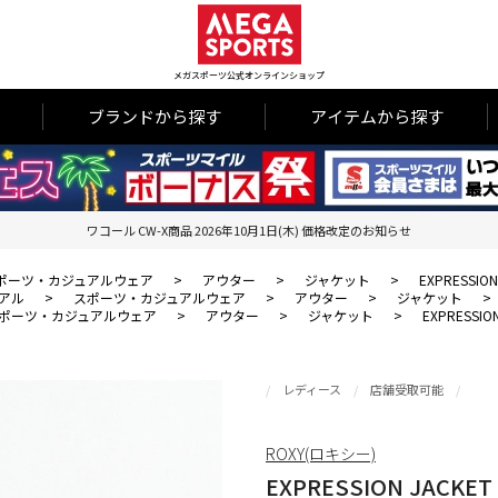
メガスポーツ公式オンラインショップ
ブランドから探す
アイテムから探す
ワコール CW-X商品 2026年10月1日(木) 価格改定のお知らせ
ポーツ・カジュアルウェア
>
アウター
>
ジャケット
>
EXPRESSION
アル
>
スポーツ・カジュアルウェア
>
アウター
>
ジャケット
>
ポーツ・カジュアルウェア
>
アウター
>
ジャケット
>
EXPRESSIO
レディース
店舗受取可能
ROXY(ロキシー)
EXPRESSION JACKET