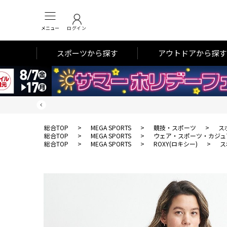
メニュー
ログイン
スポーツから探す
アウトドアから探す
総合TOP
>
MEGA SPORTS
>
競技・スポーツ
>
ス
総合TOP
>
MEGA SPORTS
>
ウェア・スポーツ・カジュ
総合TOP
>
MEGA SPORTS
>
ROXY(ロキシー)
>
ス