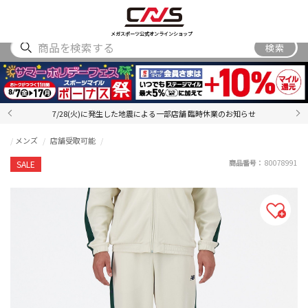
SHOES
WEAR
ACCESSORY
BRAND
RANKING
メガスポーツ公式オンラインショップ
検索
7/28(火)に発生した地震による一部店舗 臨時休業のお知らせ
メンズ
店舗受取可能
商品番号：
80078991
SALE