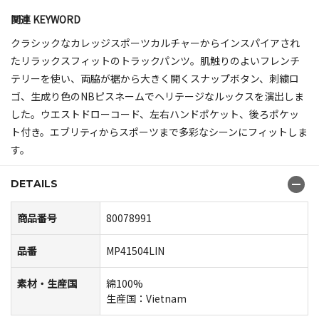
関連 KEYWORD
クラシックなカレッジスポーツカルチャーからインスパイアされ
たリラックスフィットのトラックパンツ。肌触りのよいフレンチ
テリーを使い、両脇が裾から大きく開くスナップボタン、刺繍ロ
ゴ、生成り色のNBピスネームでヘリテージなルックスを演出しま
した。ウエストドローコード、左右ハンドポケット、後ろポケッ
ト付き。エブリティからスポーツまで多彩なシーンにフィットしま
す。
DETAILS
商品番号
80078991
品番
MP41504LIN
素材・生産国
綿100%
生産国：Vietnam