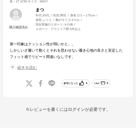
色：27.0CM
サイズ：NAVY
まつ
年代:
30代
性別:
男性
身長:
171～175cm
体型:
ふつう
靴のサイズ:
27cm
現在実施のスポーツ:
その他
スポーツ・アウトドア歴:
3年以上
第一印象はクッション性が弱いかと。。
しかしいざ履いて動くとそれを思わせない履き心地の良さと安定した
フィット感でリピート間違いなしです。
ニューバランスの靴はどれをとっても履き心地が良く見た目もかなり
続きを読む
可愛くファッション性が高いので個人的にはおすすめです。
個人差はあるかと思いますのでまずは最寄りのお店で試着をしてから
購入をしてみるのも一つの手段かと思います。
参考になった
0
Like!
0
※レビューを書くには
ログイン
が必要です。