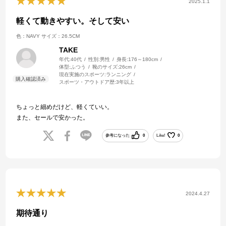
2025.1.1
軽くて動きやすい。そして安い
色：NAVY
サイズ：26.5CM
TAKE
年代:
40代
性別:
男性
身長:
176～180cm
体型:
ふつう
靴のサイズ:
26cm
現在実施のスポーツ:
ランニング
スポーツ・アウトドア歴:
3年以上
ちょっと細めだけど、軽くていい。
また、セールで安かった。
参考になった
0
Like!
0
2024.4.27
期待通り