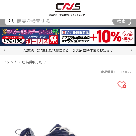
SHOES
WEAR
ACCESSORY
BRAND
RANKING
メガスポーツ公式オンラインショップ
検索
7/28(火)に発生した地震による一部店舗 臨時休業のお知らせ
メンズ
店舗受取可能
商品番号：
80079627