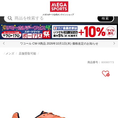
スポーツ
アウトドア
ブランド
アイテム
から探す
から探す
から探す
から探す
メガスポーツ公式オンラインショップ
検索
ワコール CW-X商品 2026年10月1日(木) 価格改定のお知らせ
メンズ
店舗受取可能
商品番号：
80080773