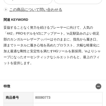
この商品について問い合わせる
関連 KEYWORD
妥協することなく努力を続けるプレーヤーに向けて、人気の
「442」PROモデルをV2にアップデート。\n足馴染みのよい前足
部のカンガルーレザーアッパーはそのままに、指先から履き口、
踵までトータルに履き心地を高めたプロラスト、大幅な軽量化に
加え最適な剛性と安定性を満たすHGソールを新採用。\nよりシャ
ープになったオーセンティックなシルエットのもと、最上のフィ
ットを提供します。
商品番号：80080708
特徴
商品番号
80080773