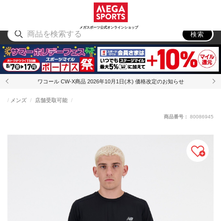
スポーツ
アウトドア
ブランド
アイテム
から探す
から探す
から探す
から探す
メガスポーツ公式オンラインショップ
検索
ワコール CW-X商品 2026年10月1日(木) 価格改定のお知らせ
メンズ
店舗受取可能
商品番号：
80086945