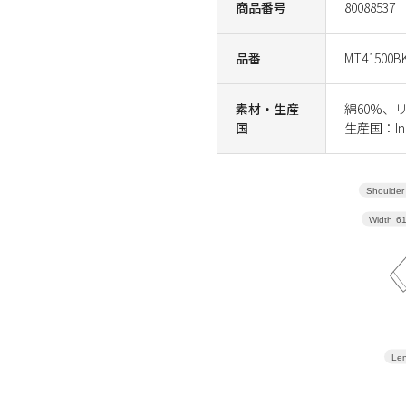
商品番号
80088537
品番
MT41500B
素材・生産
綿60%、
国
生産国：Ind
Shoulder 
Width
6
Len