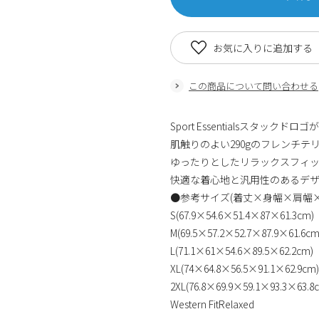
お気に入りに追加する
この商品について問い合わせる
Sport Essentialsスタッ
肌触りのよい290gのフレンチテ
ゆったりとしたリラックスフィ
快適な着心地と汎用性のあるデザ
●参考サイズ(着丈×身幅×肩幅
S(67.9×54.6×51.4×87×61.3cm)
M(69.5×57.2×52.7×87.9×61.6cm
L(71.1×61×54.6×89.5×62.2cm)
XL(74×64.8×56.5×91.1×62.9cm)
2XL(76.8×69.9×59.1×93.3×63.8
Western FitRelaxed