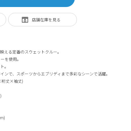
クドロゴが映える定番のスウェットクルー。
リーを使用。
ット。
インで、スポーツからエブリディまで多彩なシーンで活躍。
×裄丈×袖丈)
)
cm)