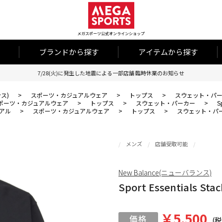
メガスポーツ公式オンラインショップ
ブランドから探す
アイテムから探す
7/28(火)に発生した地震による一部店舗 臨時休業のお知らせ
ンス)
>
スポーツ・カジュアルウェア
>
トップス
>
スウェット・パ
ポーツ・カジュアルウェア
>
トップス
>
スウェット・パーカー
>
S
アル
>
スポーツ・カジュアルウェア
>
トップス
>
スウェット・パ
メンズ
店舗受取可能
New Balance(ニューバランス)
Sport Essentials 
￥5,500
(税