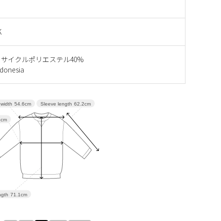
K
リサイクルポリエステル40%
onesia
Sleeve length
62.2cm
width
54.6cm
1cm
gth
71.1cm