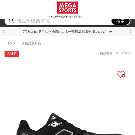
スポーツ
アウトドア
ブランド
アイテム
から探す
から探す
から探す
から探す
メガスポーツ公式オンラインショップ
検索
7/28(火)に発生した地震による一部店舗 臨時休業のお知らせ
メンズ
店舗受取可能
商品番号：
80097652
SALE