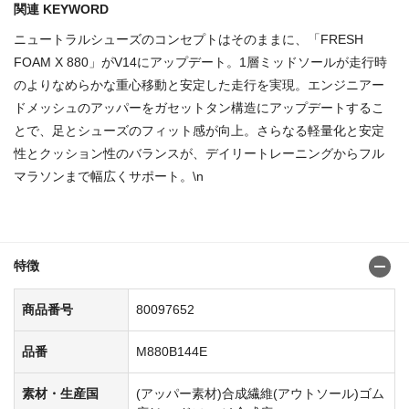
関連 KEYWORD
ニュートラルシューズのコンセプトはそのままに、「FRESH
FOAM X 880」がV14にアップデート。1層ミッドソールが走行時
のよりなめらかな重心移動と安定した走行を実現。エンジニアー
ドメッシュのアッパーをガセットタン構造にアップデートするこ
とで、足とシューズのフィット感が向上。さらなる軽量化と安定
性とクッション性のバランスが、デイリートレーニングからフル
マラソンまで幅広くサポート。\n
商品番号：80097660
特徴
商品番号
80097652
品番
M880B144E
素材・生産国
(アッパー素材)合成繊維(アウトソール)ゴム