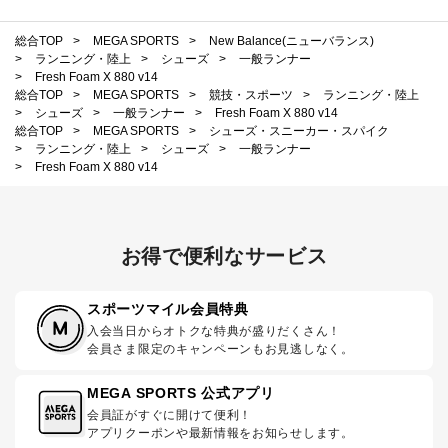
総合TOP
>
MEGA SPORTS
>
New Balance(ニューバランス)
>
ランニング・陸上
>
シューズ
>
一般ランナー
>
Fresh Foam X 880 v14
総合TOP
>
MEGA SPORTS
>
競技・スポーツ
>
ランニング・陸上
>
シューズ
>
一般ランナー
>
Fresh Foam X 880 v14
総合TOP
>
MEGA SPORTS
>
シューズ・スニーカー・スパイク
>
ランニング・陸上
>
シューズ
>
一般ランナー
>
Fresh Foam X 880 v14
お得で便利なサービス
スポーツマイル会員特典
入会当日からオトクな特典が盛りだくさん！
会員さま限定のキャンペーンもお見逃しなく。
MEGA SPORTS 公式アプリ
会員証がすぐに開けて便利！
アプリクーポンや最新情報をお知らせします。