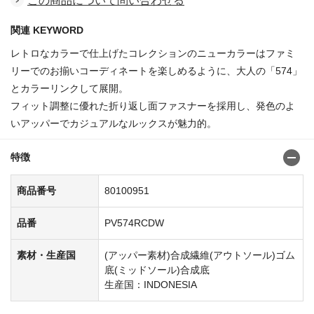
この商品について問い合わせる
関連 KEYWORD
レトロなカラーで仕上げたコレクションのニューカラーはファミ
リーでのお揃いコーディネートを楽しめるように、大人の「574」
とカラーリンクして展開。
フィット調整に優れた折り返し面ファスナーを採用し、発色のよ
いアッパーでカジュアルなルックスが魅力的。
特徴
商品番号
80100951
品番
PV574RCDW
素材・生産国
(アッパー素材)合成繊維(アウトソール)ゴム
底(ミッドソール)合成底
生産国：INDONESIA