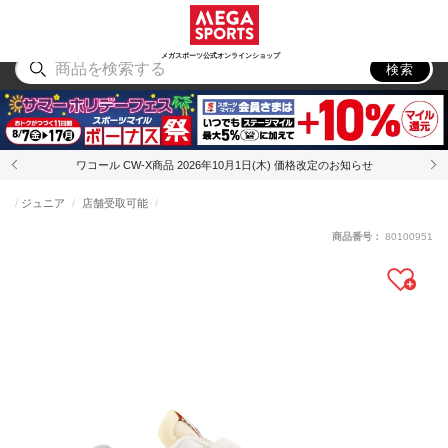
スポーツ
アウトドア
ブランド
アイテム
から探す
から探す
から探す
から探す
メガスポーツ公式オンラインショップ
検索
ワコール CW-X商品 2026年10月1日(木) 価格改定のお知らせ
ジュニア
店舗受取可能
商品番号：
80100951