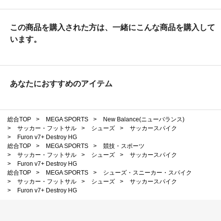
この商品を購入された方は、一緒にこんな商品を購入して
います。
あなたにおすすめのアイテム
総合TOP
>
MEGA SPORTS
>
New Balance(ニューバランス)
>
サッカー・フットサル
>
シューズ
>
サッカースパイク
>
Furon v7+ Destroy HG
総合TOP
>
MEGA SPORTS
>
競技・スポーツ
>
サッカー・フットサル
>
シューズ
>
サッカースパイク
>
Furon v7+ Destroy HG
総合TOP
>
MEGA SPORTS
>
シューズ・スニーカー・スパイク
>
サッカー・フットサル
>
シューズ
>
サッカースパイク
>
Furon v7+ Destroy HG