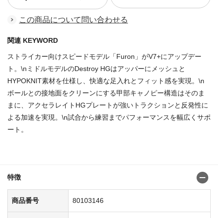
この商品について問い合わせる
関連 KEYWORD
ストライカー向けスピードモデル「Furon」がV7+にアップデー
ト。\nミドルモデルのDestroy HGはアッパーにメッシュと
HYPOKNIT素材を仕様し、快適な足入れとフィット感を実現。\n
ボールとの接地面をクリーンにする甲部キャノピー構造はそのま
まに、アクセラレイトHGプレートが強いトラクションと反発性に
よる加速を実現。\n試合から練習までパフォーマンスを幅広くサポ
ート。
商品番号：80103062
特徴
商品番号
80103146