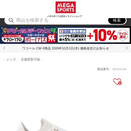
スポーツ
アウトドア
ブランド
アイテム
から探す
から探す
から探す
から探す
メガスポーツ公式オンラインショップ
検索
ワコール CW-X商品 2026年10月1日(木) 価格改定のお知らせ
メンズ
店舗受取可能
商品番号：
80103146