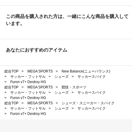
この商品を購入された方は、一緒にこんな商品を購入して
います。
あなたにおすすめのアイテム
総合TOP
>
MEGA SPORTS
>
New Balance(ニューバランス)
>
サッカー・フットサル
>
シューズ
>
サッカースパイク
>
Furon v7+ Destroy HG
総合TOP
>
MEGA SPORTS
>
競技・スポーツ
>
サッカー・フットサル
>
シューズ
>
サッカースパイク
>
Furon v7+ Destroy HG
総合TOP
>
MEGA SPORTS
>
シューズ・スニーカー・スパイク
>
サッカー・フットサル
>
シューズ
>
サッカースパイク
>
Furon v7+ Destroy HG