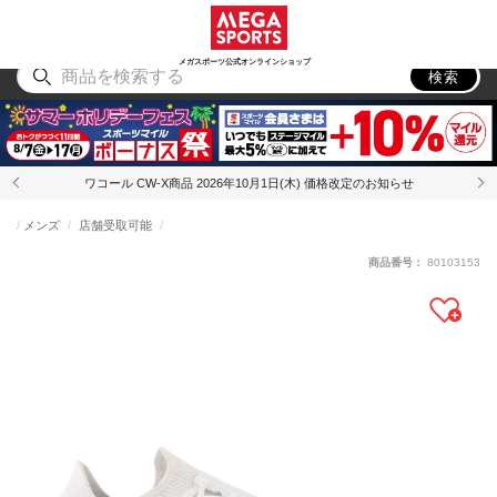
スポーツ
アウトドア
ブランド
アイテム
から探す
から探す
から探す
から探す
メガスポーツ公式オンラインショップ
検索
ワコール CW-X商品 2026年10月1日(木) 価格改定のお知らせ
メンズ
店舗受取可能
商品番号：
80103153