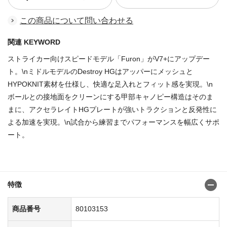
この商品について問い合わせる
関連 KEYWORD
ストライカー向けスピードモデル「Furon」がV7+にアップデー
ト。\nミドルモデルのDestroy HGはアッパーにメッシュと
HYPOKNIT素材を仕様し、快適な足入れとフィット感を実現。\n
ボールとの接地面をクリーンにする甲部キャノピー構造はそのま
まに、アクセラレイトHGプレートが強いトラクションと反発性に
よる加速を実現。\n試合から練習までパフォーマンスを幅広くサポ
ート。
商品番号：80103062
特徴
商品番号
80103153