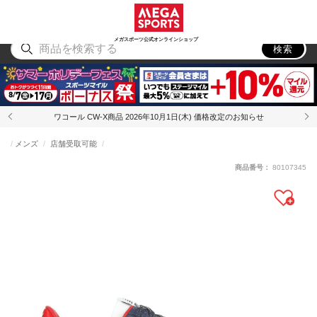
スポーツ
アウトドア
ブランド
アイテム
から探す
から探す
から探す
から探す
メガスポーツ公式オンラインショップ
検索
ワコール CW-X商品 2026年10月1日(木) 価格改定のお知らせ
メンズ
店舗受取可能
商品番号：
80107345