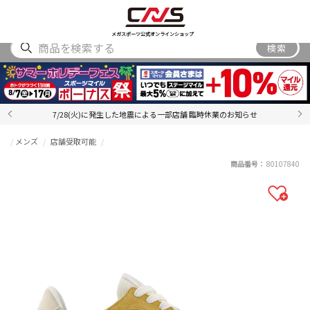
SHOES
WEAR
ACCESSORY
BRAND
RANKING
メガスポーツ公式オンラインショップ
検索
7/28(火)に発生した地震による一部店舗 臨時休業のお知らせ
メンズ
店舗受取可能
商品番号：
80107840