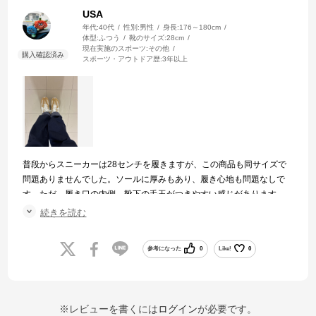
USA
年代:
40代
性別:
男性
身長:
176～180cm
体型:
ふつう
靴のサイズ:
28cm
現在実施のスポーツ:
その他
スポーツ・アウトドア歴:
3年以上
普段からスニーカーは28センチを履きますが、この商品も同サイズで
問題ありませんでした。ソールに厚みもあり、履き心地も問題なしで
す。ただ、履き口の内側、靴下の毛玉がつきやすい感じがあります。
黒が多くなる冬のスタイルに、爽やかな差し色として重宝しそうで
続きを読む
す。
参考になった
0
Like!
0
※レビューを書くには
ログイン
が必要です。