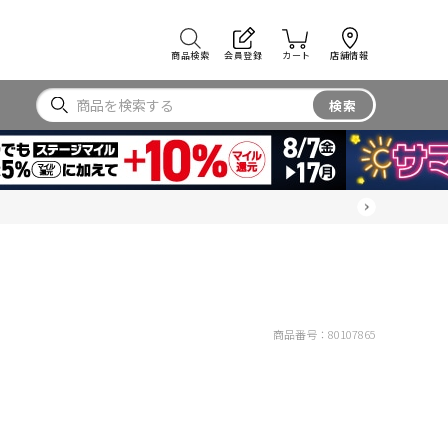
商品検索
会員登録
カート
店舗情報
検索
商品番号：
80107865