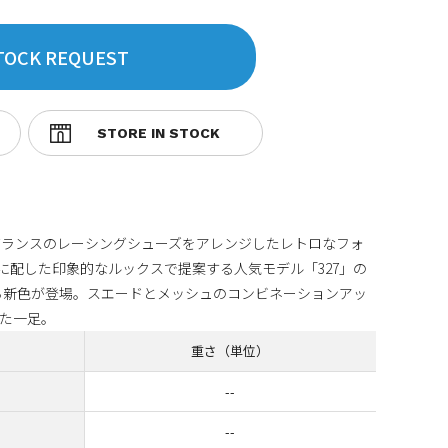
TOCK REQUEST
バランスのレーシングシューズをアレンジしたレトロなフォ
に配した印象的なルックスで提案する人気モデル「327」の
から新色が登場。スエードとメッシュのコンビネーションアッ
た一足。
重さ（単位）
--
--