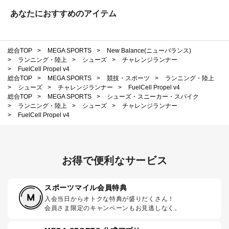
あなたにおすすめのアイテム
総合TOP
>
MEGA SPORTS
>
New Balance(ニューバランス)
>
ランニング・陸上
>
シューズ
>
チャレンジランナー
>
FuelCell Propel v4
総合TOP
>
MEGA SPORTS
>
競技・スポーツ
>
ランニング・陸上
>
シューズ
>
チャレンジランナー
>
FuelCell Propel v4
総合TOP
>
MEGA SPORTS
>
シューズ・スニーカー・スパイク
>
ランニング・陸上
>
シューズ
>
チャレンジランナー
>
FuelCell Propel v4
お得で便利なサービス
スポーツマイル会員特典
入会当日からオトクな特典が盛りだくさん！
会員さま限定のキャンペーンもお見逃しなく。