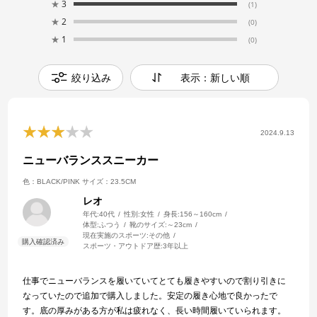
★
3
(1)
★
2
(0)
★
1
(0)
絞り込み
表示：新しい順
2024.9.13
ニューバランススニーカー
色：BLACK/PINK
サイズ：23.5CM
レオ
年代:
40代
性別:
女性
身長:
156～160cm
体型:
ふつう
靴のサイズ:
～23cm
現在実施のスポーツ:
その他
スポーツ・アウトドア歴:
3年以上
仕事でニューバランスを履いていてとても履きやすいので割り引きに
なっていたので追加で購入しました。安定の履き心地で良かったで
す。底の厚みがある方が私は疲れなく、長い時間履いていられます。