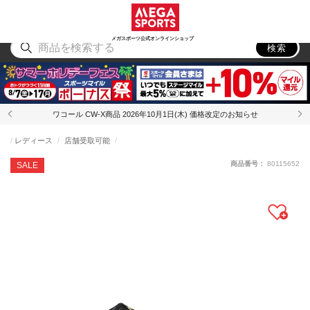
スポーツ
アウトドア
ブランド
アイテム
から探す
から探す
から探す
から探す
メガスポーツ公式オンラインショップ
検索
ワコール CW-X商品 2026年10月1日(木) 価格改定のお知らせ
レディース
店舗受取可能
商品番号：
80115652
SALE