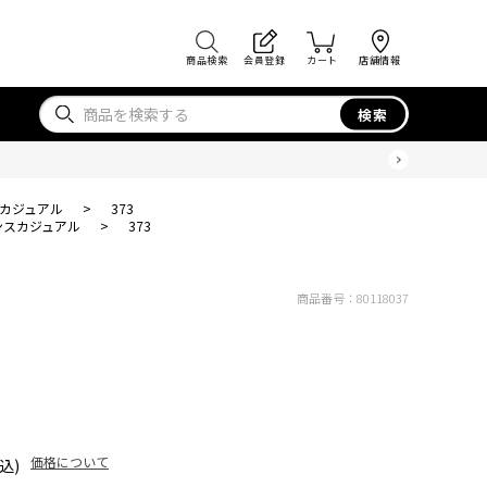
商品検索
会員登録
カート
店舗情報
検索
カジュアル
>
373
ンスカジュアル
>
373
商品番号：
80118037
価格について
込)