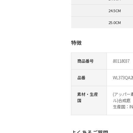
24.5CM
25.0CM
特徴
商品番号
80118037
品番
WL373QA2
素材・生産
(アッパー
国
ル)合成底
生産国：IND
よくあるご質問