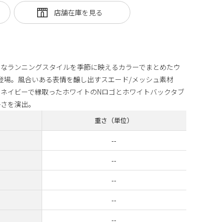
スなランニングスタイルを季節に映えるカラーでまとめたウ
が登場。風合いある表情を醸し出すスエード/メッシュ素材
ネイビーで縁取ったホワイトのNロゴとホワイトバックタブ
かさを演出。
重さ（単位）
--
--
--
--
--