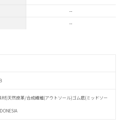
--
--
B
素材)天然皮革/合成繊維(アウトソール)ゴム底(ミッドソー
ONESIA