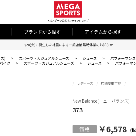
メガスポーツ公式オンラインショップ
ブランドから探す
アイテムから探す
7/28(火)に発生した地震による一部店舗 臨時休業のお知らせ
ンス)
>
スポーツ・カジュアルシューズ
>
シューズ
>
パフォーマンス
パイク
>
スポーツ・カジュアルシューズ
>
シューズ
>
パフォーマ
レディース
店舗受取可能
New Balance(ニューバランス)
373
￥6,578
(税