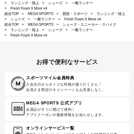
>
ランニング・陸上
>
シューズ
>
一般ランナー
>
Fresh Foam X More v4
総合TOP
>
MEGA SPORTS
>
競技・スポーツ
>
ランニング・陸上
>
シューズ
>
一般ランナー
>
Fresh Foam X More v4
総合TOP
>
MEGA SPORTS
>
シューズ・スニーカー・スパイク
>
ランニング・陸上
>
シューズ
>
一般ランナー
>
Fresh Foam X More v4
お得で便利なサービス
スポーツマイル会員特典
入会当日からオトクな特典が盛りだくさん！
会員さま限定のキャンペーンもお見逃しなく。
MEGA SPORTS 公式アプリ
会員証がすぐに開けて便利！
アプリクーポンや最新情報をお知らせします。
オンラインサービス一覧