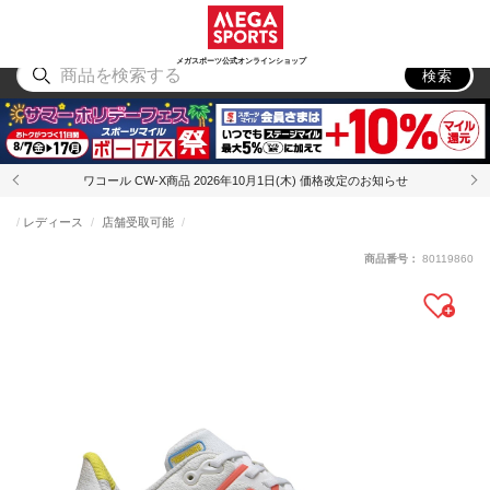
スポーツ
アウトドア
ブランド
アイテム
から探す
から探す
から探す
から探す
メガスポーツ公式オンラインショップ
検索
ワコール CW-X商品 2026年10月1日(木) 価格改定のお知らせ
レディース
店舗受取可能
商品番号：
80119860