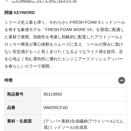
この商品について問い合わせる
関連 KEYWORD
シリーズ史上最も厚く、やわらかいFRESH FOAM Xミッドソール
を有する象徴モデル「FRESH FOAM MORE V4」を環境に配慮し
た素材で展開。屈曲性を考慮し戦略的に配置したアウトソールと
ロッカー構造が重心移動をスムーズに支え、ソールの厚みに負け
ない安定感がもっと長く走りたくなるようなライド感を提供。足
を心地よく包む通気性に優れたエンジニアードメッシュアッパー
を春らしいカラーで展開。
特徴
商品番号
80119860
品番
WMORCF4D
素材・生産国
(アッパー素材)合成繊維(アウトソール)ゴム
底(ミッドソール)合成底