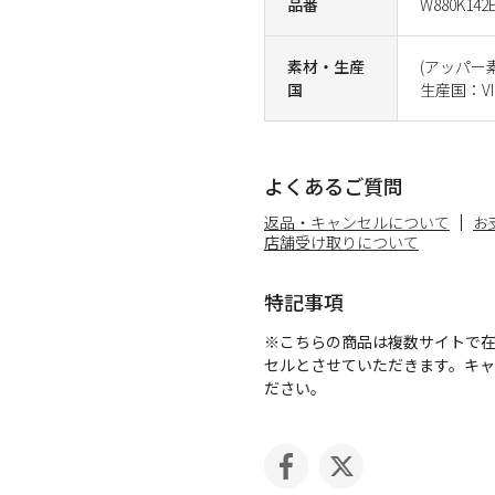
品番
W880K142
素材・生産
(アッパー
国
生産国：VI
よくあるご質問
返品・キャンセルについて
お
店舗受け取りについて
特記事項
※こちらの商品は複数サイトで
セルとさせていただきます。キ
ださい。