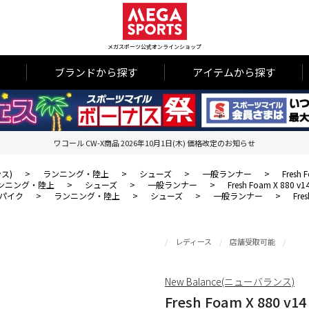
メガスポーツ公式オンラインショップ
ブランドから探す
アイテムから探す
ワコール CW-X商品 2026年10月1日(木) 価格改定のお知らせ
ンス)
>
ランニング・陸上
>
シューズ
>
一般ランナー
>
Fresh 
ンニング・陸上
>
シューズ
>
一般ランナー
>
Fresh Foam X 880 v1
パイク
>
ランニング・陸上
>
シューズ
>
一般ランナー
>
Fre
レディース
店舗受取可能
New Balance(ニューバランス)
Fresh Foam X 880 v14