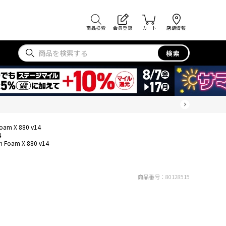
商品検索
会員登録
カート
店舗情報
検索
Foam X 880 v14
4
sh Foam X 880 v14
商品番号：
80128515