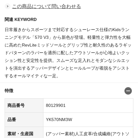
この商品について問い合わせる
関連 KEYWORD
日常履きからスポーツまで対応するシューレース仕様のKidsラン
ニングモデル「570 V3」から新色が登場。軽量性と弾力性を大幅
に高めたRevLiteミッドソールとグリップ性と耐久性のあるラギッ
ドパターンのラバーを適所に配したアウトソールが心地よいクッ
ション性と安定性を提供。スムーズな足入れとモダンなシルエッ
トを演出するアッパーデザインとヒールループが着脱をアシスト
するオールマイティな一足。
特徴
商品番号
80129901
品番
YK570NM3W
素材・生産国
(アッパー素材)人工皮革/合成繊維(アウトソ