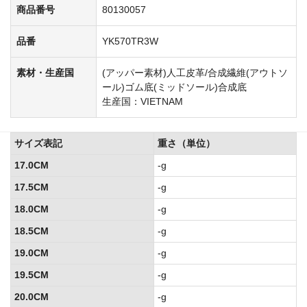
商品番号
80130057
品番
YK570TR3W
素材・生産国
(アッパー素材)人工皮革/合成繊維(アウトソ
ール)ゴム底(ミッドソール)合成底
生産国：VIETNAM
サイズ表記
重さ（単位）
17.0CM
-g
17.5CM
-g
18.0CM
-g
18.5CM
-g
19.0CM
-g
19.5CM
-g
20.0CM
-g