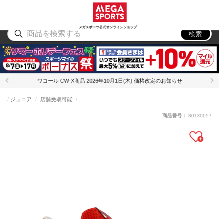
スポーツ
アウトドア
ブランド
アイテム
から探す
から探す
から探す
から探す
メガスポーツ公式オンラインショップ
検索
ワコール CW-X商品 2026年10月1日(木) 価格改定のお知らせ
ジュニア
店舗受取可能
商品番号：
80130057