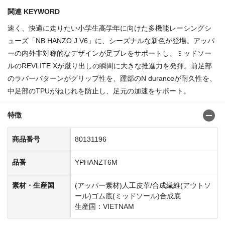
関連 KEYWORD
速く、快適に走りたい小学生高学年に向けた多機能レーシングシ
ューズ「NB HANZO J V6」に、シーズナルな新色が登場。アッパ
ーの内外非対称的なデザインが足ブレをサポートし、ミッドソー
ルのREVLITE Xが蹴り出しの瞬間に大きな推進力を発揮。前足部
のラバーパターンがグリップ性を、踵部のN duranceが耐久性を、
中足部のTPUがねじれを防止し、足元の加速をサポート。
特徴
商品番号
80131196
品番
YPHANZT6M
素材・生産国
(アッパー素材)人工皮革/合成繊維(アウトソ
ール)ゴム底(ミッドソール)合成底
生産国：VIETNAM