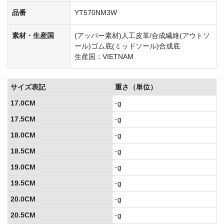
品番
YT570NM3W
素材・生産国
(アッパー素材)人工皮革/合成繊維(アウトソ
ール)ゴム底(ミッドソール)合成底
生産国：VIETNAM
サイズ表記
重さ（単位）
17.0CM
-g
17.5CM
-g
18.0CM
-g
18.5CM
-g
19.0CM
-g
19.5CM
-g
20.0CM
-g
20.5CM
-g