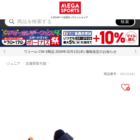
スポーツ
アウトドア
ブランド
アイテム
から探す
から探す
から探す
から探す
メガスポーツ公式オンラインショップ
検索
ワコール CW-X商品 2026年10月1日(木) 価格改定のお知らせ
ジュニア
店舗受取可能
商品番号：
80131691