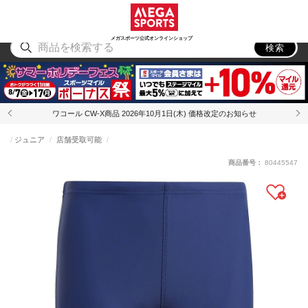
スポーツ
アウトドア
ブランド
アイテム
から探す
から探す
から探す
から探す
メガスポーツ公式オンラインショップ
検索
ワコール CW-X商品 2026年10月1日(木) 価格改定のお知らせ
ジュニア
店舗受取可能
商品番号：
80445547