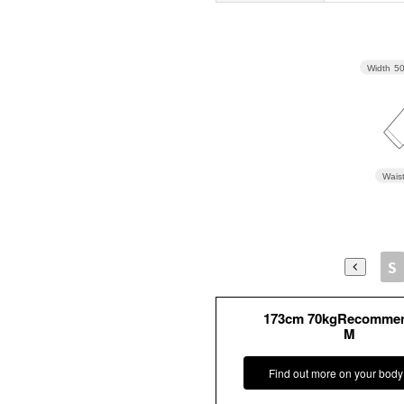
Width
5
Wais
2XS
XS
S
173cm 70kgRecomme
M
Find out more on your body