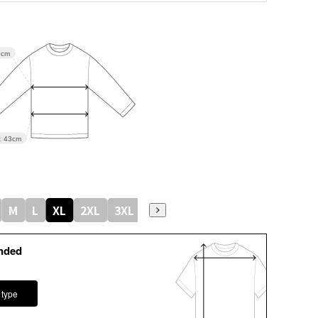
0cm
t
43cm
M
L
XL
2XL
3XL
4XL
5XL
6XL
nded
 type