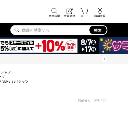
商品検索
会員登録
カート
店舗情報
検索
S Tシャツ
シャツ
M SERE 3S Tシャツ
商品番号：
80454135