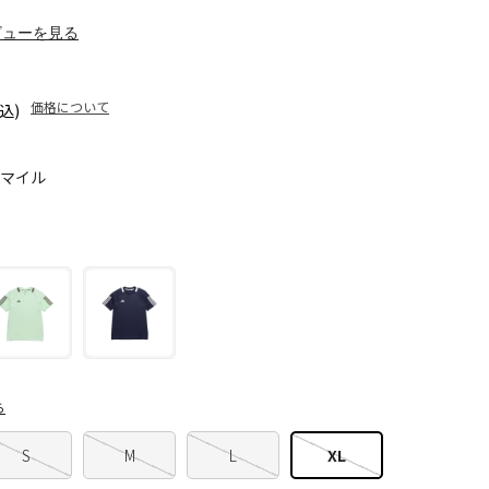
ビューを見る
価格について
込)
0マイル
ら
S
M
L
XL