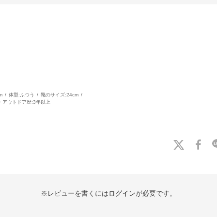
m
体型:
ふつう
靴のサイズ:
24cm
・アウトドア歴:
3年以上
※レビューを書くには
ログイン
が必要です。