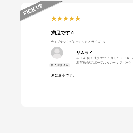
満足です☺
色：ブラック/グレーシックス
サイズ：S
サムライ
年代:
40代
性別:
女性
身長:
156～160c
現在実施のスポーツ:
サッカー
スポーツ
夏に最高です。