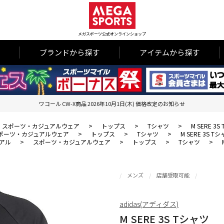
メガスポーツ公式オンラインショップ
ブランドから探す
アイテムから探す
ワコール CW-X商品 2026年10月1日(木) 価格改定のお知らせ
スポーツ・カジュアルウェア
>
トップス
>
Tシャツ
>
M SERE 3
ポーツ・カジュアルウェア
>
トップス
>
Tシャツ
>
M SERE 3S T
アル
>
スポーツ・カジュアルウェア
>
トップス
>
Tシャツ
>
メンズ
店舗受取可能
adidas(アディダス)
M SERE 3S Tシャツ