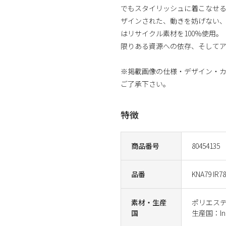
でもスタイリッシュに着こなせ
ザインされた、動きを妨げない
はリサイクル素材を100%使用
限りある資源への依存、そして
※掲載画像の仕様・デザイン・
ご了承下さい。
特徴
商品番号
80454135
品番
KNA79 IR7
素材・生産
ポリエステ
国
生産国：Ind