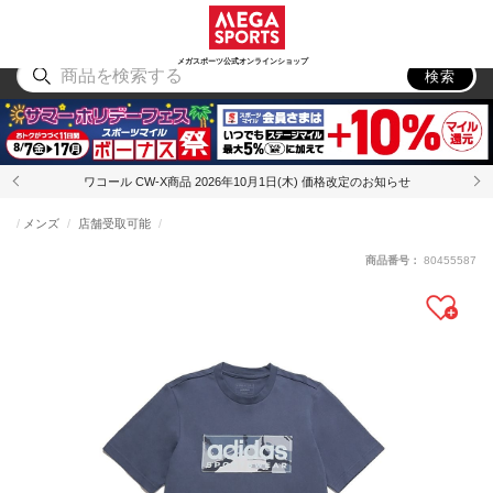
スポーツ
アウトドア
ブランド
アイテム
から探す
から探す
から探す
から探す
メガスポーツ公式オンラインショップ
検索
ワコール CW-X商品 2026年10月1日(木) 価格改定のお知らせ
メンズ
店舗受取可能
商品番号：
80455587