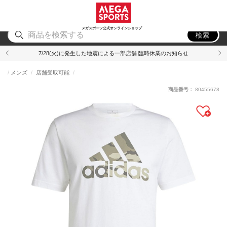
スポーツ
アウトドア
ブランド
アイテム
から探す
から探す
から探す
から探す
メガスポーツ公式オンラインショップ
検索
7/28(火)に発生した地震による一部店舗 臨時休業のお知らせ
メンズ
店舗受取可能
商品番号：
80455678