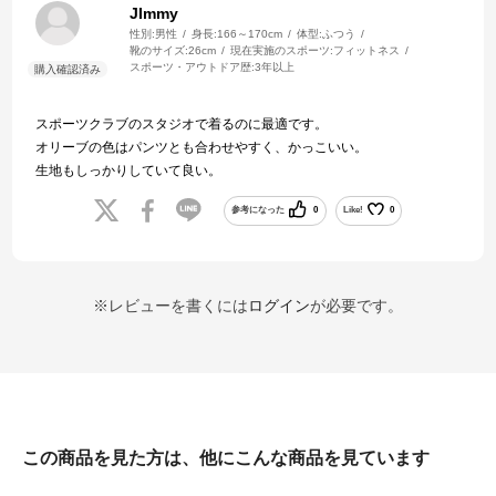
JImmy
性別:
男性
身長:
166～170cm
体型:
ふつう
靴のサイズ:
26cm
現在実施のスポーツ:
フィットネス
スポーツ・アウトドア歴:
3年以上
スポーツクラブのスタジオで着るのに最適です。
オリーブの色はパンツとも合わせやすく、かっこいい。
生地もしっかりしていて良い。
参考になった
0
Like!
0
※レビューを書くには
ログイン
が必要です。
この商品を見た方は、他にこんな商品を見ています