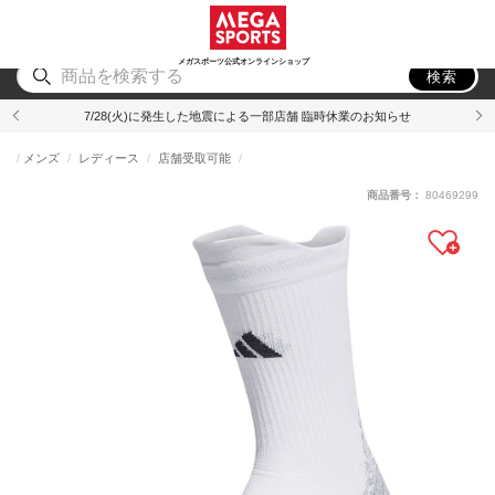
スポーツ
アウトドア
ブランド
アイテム
から探す
から探す
から探す
から探す
メガスポーツ公式オンラインショップ
検索
7/28(火)に発生した地震による一部店舗 臨時休業のお知らせ
メンズ
レディース
店舗受取可能
商品番号：
80469299