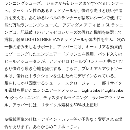
ランニングシューズ。 ジョグから初レースまですべてのランナー
へ。クッション性のあるミッドソールが、快適な走りと鋭い推進
力を支える。あらゆるレベルのランナーが幅広いシーンで使用可
能な万能ランニングシューズ。 アディダス アディゼロ SL ランニ
ングは、記録破りのアディゼロシリーズの優れた機能を厳選して
搭載。軽量LIGHTSTRIKE EVAミッドソールが弾力性を生み、次の
一歩の踏み出しをサポート。アッパーには、キーエリアを効果的
にゾーニングしたエンジニアードメッシュを採用。パッド入りの
ヒールとシュータンが、アディゼロ ヒールブリンカーと共にとび
きり快適な履き心地を提供する。さらに、プレミアムアウトソー
ルは、優れたトラクションを生むためにデザインされている。
足をしっかり固定するシューレースクロージャー、一部リサイク
ル素材を用いたエンジニアードメッシュ、LightstrikeとLightstrike
Proクッショニング、テキスタイルライニング、ラバーアウトソー
ル、アッパーには、リサイクル素材を50%以上使用
※掲載画像の仕様・デザイン・カラー等が予告なく変更される場
合があります。あらかじめご了承下さい。