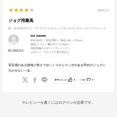
2024.2.3
ジョグ用最高
色：26.5CM
サイズ：プリラブドスカーレット/オーロラメタリック/ソーラーレッド
no name
年代:
60代
性別:
男性
身長:
166～170cm
体型:
ふつう
靴のサイズ:
26cm
現在実施のスポーツ:
ランニング
スポーツ・アウトドア歴:
3年以上
安定感のある接地と軽さでゆっくりからテンポのある早めのジョグに
欠かせない一足。
参考になった
0
Like!
0
※レビューを書くには
ログイン
が必要です。