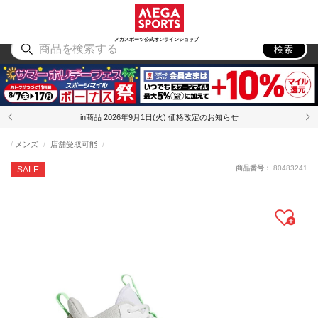
スポーツ
アウトドア
ブランド
アイテム
から探す
から探す
から探す
から探す
メガスポーツ公式オンラインショップ
検索
in商品 2026年9月1日(火) 価格改定のお知らせ
メンズ
店舗受取可能
商品番号：
80483241
SALE