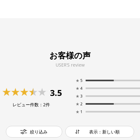
お客様の声
USER’S review
★
5
★
4
3.5
★
3
★
2
レビュー件数：
2
件
★
1
絞り込み
表示：新しい順