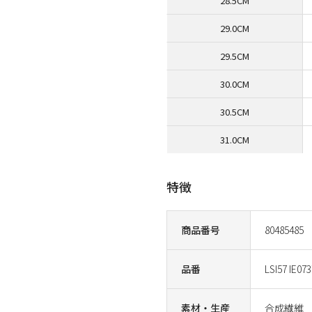
28.5CM
29.0CM
29.5CM
30.0CM
30.5CM
31.0CM
特徴
商品番号
80485485
品番
LSI57 IE073
素材・生産
合成繊維