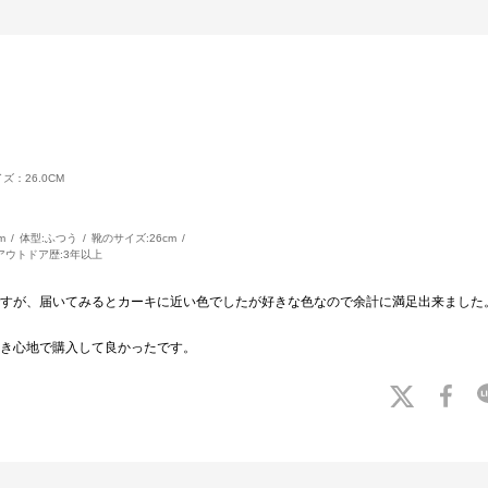
ズ：26.0CM
m
体型:
ふつう
靴のサイズ:
26cm
アウトドア歴:
3年以上
すが、届いてみるとカーキに近い色でしたが好きな色なので余計に満足出来ました
き心地で購入して良かったです。