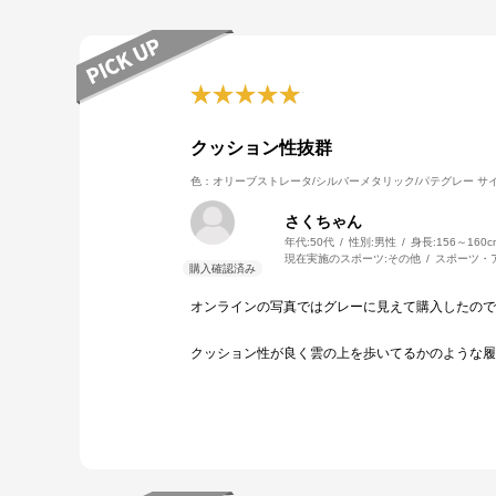
クッション性抜群
色：オリーブストレータ/シルバーメタリック/パテグレー
サイ
さくちゃん
年代:
50代
性別:
男性
身長:
156～160c
現在実施のスポーツ:
その他
スポーツ・
オンラインの写真ではグレーに見えて購入したので
クッション性が良く雲の上を歩いてるかのような履