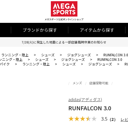
メガスポーツ公式オンラインショップ
ブランドから探す
アイテムから探す
7/28(火)に発生した地震による一部店舗 臨時休業のお知らせ
ランニング・陸上
>
シューズ
>
ジョグシューズ
>
RUNFALCON 3.
ンニング・陸上
>
シューズ
>
ジョグシューズ
>
RUNFALCON 3.0
パイク
>
ランニング・陸上
>
シューズ
>
ジョグシューズ
>
R
メンズ
店舗受取可能
adidas(アディダス)
RUNFALCON 3.0
3.5
（2）
レ