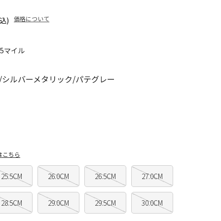
価格について
込)
15マイル
/シルバーメタリック/パテグレー
はこちら
25.5CM
26.0CM
26.5CM
27.0CM
28.5CM
29.0CM
29.5CM
30.0CM