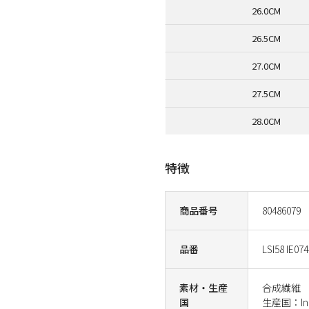
26.0CM
26.5CM
27.0CM
27.5CM
28.0CM
特徴
商品番号
80486079
品番
LSI58 IE074
素材・生産
合成繊維
国
生産国：Ind