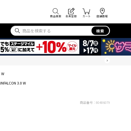
商品検索
会員登録
カート
店舗情報
検索
0 W
UNFALCON 3.0 W
商品番号：
80486079