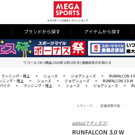
メガスポーツ公式オンラインショップ
ブランドから探す
アイテムから探す
ワコール CW-X商品 2026年10月1日(木) 価格改定のお知らせ
ランニング・陸上
>
シューズ
>
ジョグシューズ
>
RUNFALCON 3.
ンニング・陸上
>
シューズ
>
ジョグシューズ
>
RUNFALCON 3.0 W
パイク
>
ランニング・陸上
>
シューズ
>
ジョグシューズ
>
R
レディース
店舗受取可能
adidas(アディダス)
RUNFALCON 3.0 W