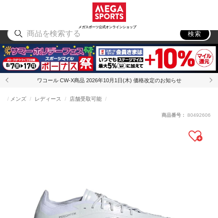
スポーツ
アウトドア
ブランド
アイテム
から探す
から探す
から探す
から探す
メガスポーツ公式オンラインショップ
検索
ワコール CW-X商品 2026年10月1日(木) 価格改定のお知らせ
メンズ
レディース
店舗受取可能
商品番号：
80492606