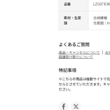
品番
LZG07 IE4
素材・生産
合成繊維
国
生産国：Ind
よくあるご質問
返品・キャンセルについて
お
店舗受け取りについて
特記事項
※こちらの商品は複数サイトで
セルとさせていただきます。キ
ださい。