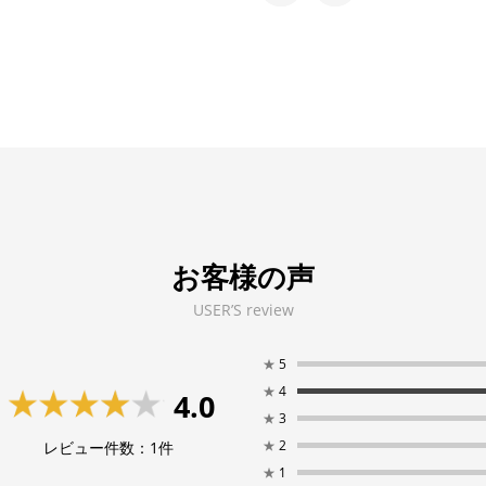
お客様の声
USER’S review
★
5
★
4
4.0
★
3
★
2
レビュー件数：
1
件
★
1