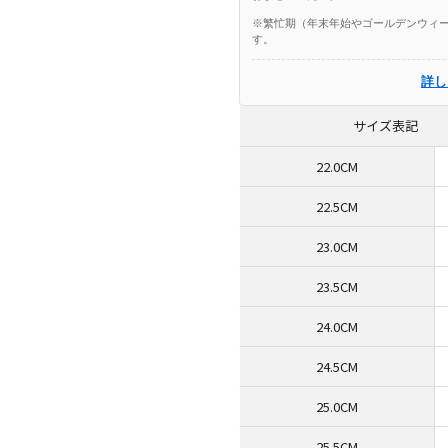
※繁忙期（年末年始やゴールデンウィー
す。
詳し
サイズ表記
22.0CM
22.5CM
23.0CM
23.5CM
24.0CM
24.5CM
25.0CM
25.5CM