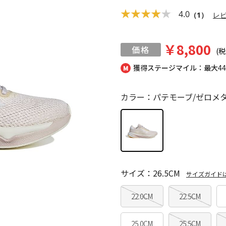
4.0
（1）
レ
￥8,800
(税
獲得ステージマイル：最大
4
カラー：パテモーブ/ゼロメ
サイズ：26.5CM
サイズガイド
22.0CM
22.5CM
25.0CM
25.5CM