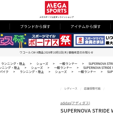
メガスポーツ公式オンラインショップ
ブランドから探す
アイテムから探す
ワコール CW-X商品 2026年10月1日(木) 価格改定のお知らせ
ランニング・陸上
>
シューズ
>
一般ランナー
>
SUPERNOVA STR
ンニング・陸上
>
シューズ
>
一般ランナー
>
SUPERNOVA STRIDE
パイク
>
ランニング・陸上
>
シューズ
>
一般ランナー
>
SUP
レディース
店舗受取可能
adidas(アディダス)
SUPERNOVA STRIDE 