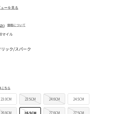
ビューを見る
価格について
込)
40マイル
タリック/スパーク
はこちら
23.0CM
23.5CM
24.0CM
24.5CM
26.0CM
26.5CM
27.0CM
27.5CM