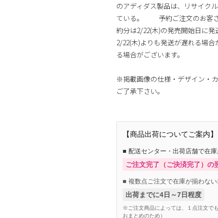
のアディダス製品は、リサイクル
ている。 予約ご注文のお客さまへ
約分は2/22(木)の発売開始日
2/22(木)よりも発送が遅れる
る場合がございます。
※掲載画像の仕様・デザイン・
ご了承下さい。
【商品出荷についてご案内】
■ 配送センター・出荷店舗で在
ご注文完了（ご決済完了）の
■ 複数点ご注文で在庫が揃わない
出荷までに4日～7日程度
※ご注文商品によっては、１点注文でも
おまとめのため）