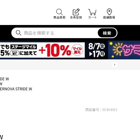
商品検索
会員登録
カート
店舗情報
検索
IDE W
 W
ERNOVA STRIDE W
商品番号：
80494081
W