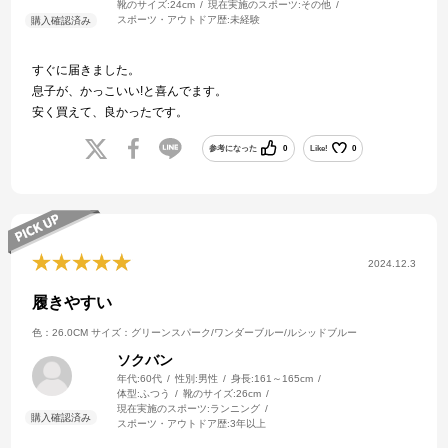
靴のサイズ:
24cm
現在実施のスポーツ:
その他
スポーツ・アウトドア歴:
未経験
すぐに届きました。
息子が、かっこいい!と喜んでます。
安く買えて、良かったです。
参考になった
0
Like!
0
2024.12.3
履きやすい
色：26.0CM
サイズ：グリーンスパーク/ワンダーブルー/ルシッドブルー
ソクバン
年代:
60代
性別:
男性
身長:
161～165cm
体型:
ふつう
靴のサイズ:
26cm
現在実施のスポーツ:
ランニング
スポーツ・アウトドア歴:
3年以上