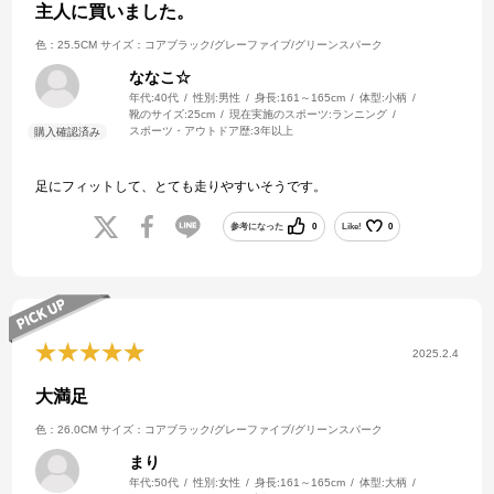
主人に買いました。
色：25.5CM
サイズ：コアブラック/グレーファイブ/グリーンスパーク
ななこ☆
年代:
40代
性別:
男性
身長:
161～165cm
体型:
小柄
靴のサイズ:
25cm
現在実施のスポーツ:
ランニング
スポーツ・アウトドア歴:
3年以上
足にフィットして、とても走りやすいそうです。
参考になった
0
Like!
0
2025.2.4
大満足
色：26.0CM
サイズ：コアブラック/グレーファイブ/グリーンスパーク
まり
年代:
50代
性別:
女性
身長:
161～165cm
体型:
大柄