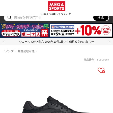
スポーツ
アウトドア
ブランド
アイテム
から探す
から探す
から探す
から探す
メガスポーツ公式オンラインショップ
検索
ワコール CW-X商品 2026年10月1日(木) 価格改定のお知らせ
メンズ
店舗受取可能
商品番号：
80500267