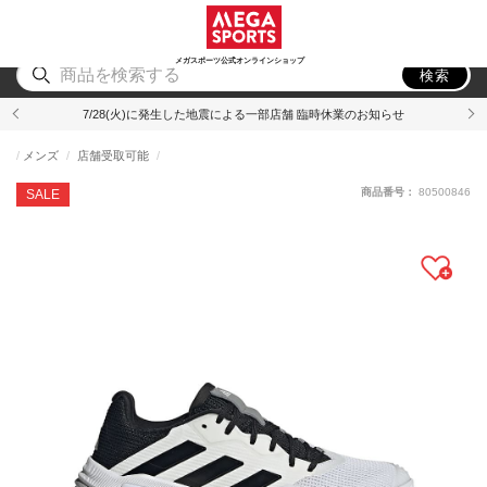
スポーツ
アウトドア
ブランド
アイテム
から探す
から探す
から探す
から探す
メガスポーツ公式オンラインショップ
検索
7/28(火)に発生した地震による一部店舗 臨時休業のお知らせ
メンズ
店舗受取可能
商品番号：
80500846
SALE