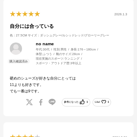
2026.1.3
自分には合っている
色：27.5CM
サイズ：ダッシュグレー/ルシッドレッド/グローリーグレー
no name
年代:
30代
性別:
男性
身長:
176～180cm
体型:
ふつう
靴のサイズ:
28cm
現在実施のスポーツ:
ランニング
スポーツ・アウトドア歴:
3年以上
硬めのシューズが好きな自分にとっては
11よりも好きです。
でも一番は9です。
参考になった
1
Like!
1