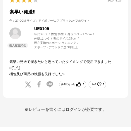
2024.8.26
素早い発送‼️
色：27.0CM
サイズ：アイボリー/コアブラック/オフホワイト
UE0109
年代:
40代
性別:
男性
身長:
171～175cm
体型:
ふつう
靴のサイズ:
27cm
現在実施のスポーツ:
ランニング
スポーツ・アウトドア歴:
3年以上
素早い発送で履きたいと思っていたタイミングで使用できました
σ(^_^;)
梱包及び商品の状態も良好でした✨
参考になった
0
Like!
0
※レビューを書くには
ログイン
が必要です。