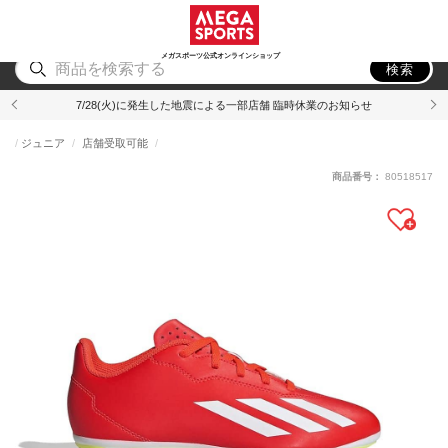
スポーツ
アウトドア
ブランド
アイテム
から探す
から探す
から探す
から探す
メガスポーツ公式オンラインショップ
検索
7/28(火)に発生した地震による一部店舗 臨時休業のお知らせ
ジュニア
店舗受取可能
商品番号：
80518517