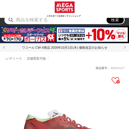
スポーツ
アウトドア
ブランド
アイテム
から探す
から探す
から探す
から探す
メガスポーツ公式オンラインショップ
検索
ワコール CW-X商品 2026年10月1日(木) 価格改定のお知らせ
レディース
店舗受取可能
商品番号：
80519127