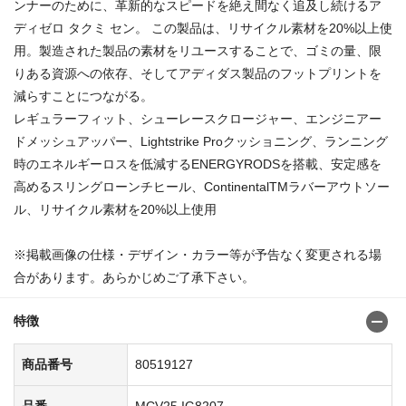
ンナーのために、革新的なスピードを絶え間なく追及し続けるア
ディゼロ タクミ セン。 この製品は、リサイクル素材を20%以上使
用。製造された製品の素材をリユースすることで、ゴミの量、限
りある資源への依存、そしてアディダス製品のフットプリントを
減らすことにつながる。
レギュラーフィット、シューレースクロージャー、エンジニアー
ドメッシュアッパー、Lightstrike Proクッショニング、ランニング
時のエネルギーロスを低減するENERGYRODSを搭載、安定感を
高めるスリングローンチヒール、ContinentalTMラバーアウトソー
ル、リサイクル素材を20%以上使用
※掲載画像の仕様・デザイン・カラー等が予告なく変更される場
合があります。あらかじめご了承下さい。
特徴
商品番号
80519127
品番
MCV25 IG8207