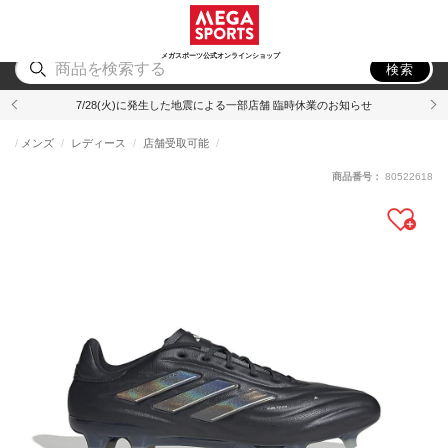
スポーツ
アウトドア
ブランド
アイテム
から探す
から探す
から探す
から探す
メガスポーツ公式オンラインショップ
検索
7/28(火)に発生した地震による一部店舗 臨時休業のお知らせ
メンズ
レディース
店舗受取可能
商品番号：
80522618