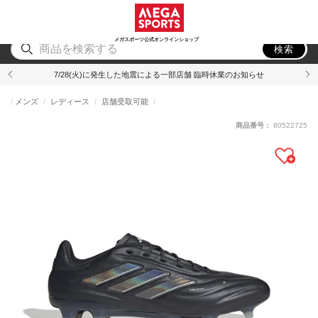
スポーツ
アウトドア
ブランド
アイテム
から探す
から探す
から探す
から探す
メガスポーツ公式オンラインショップ
検索
7/28(火)に発生した地震による一部店舗 臨時休業のお知らせ
メンズ
レディース
店舗受取可能
商品番号：
80522725