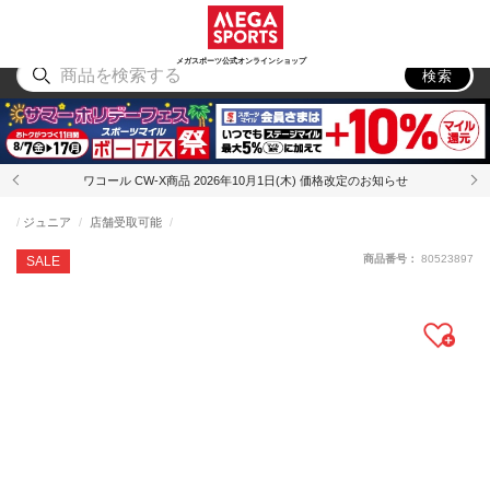
スポーツ
アウトドア
ブランド
アイテム
から探す
から探す
から探す
から探す
メガスポーツ公式オンラインショップ
検索
ワコール CW-X商品 2026年10月1日(木) 価格改定のお知らせ
ジュニア
店舗受取可能
商品番号：
80523897
SALE