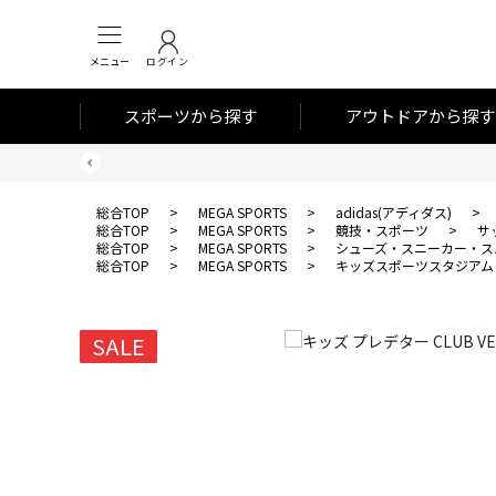
メニュー
ログイン
スポーツから探す
アウトドアから探す
総合TOP
>
MEGA SPORTS
>
adidas(アディダス)
>
総合TOP
>
MEGA SPORTS
>
競技・スポーツ
>
サ
総合TOP
>
MEGA SPORTS
>
シューズ・スニーカー・ス
総合TOP
>
MEGA SPORTS
>
キッズスポーツスタジアム
SALE