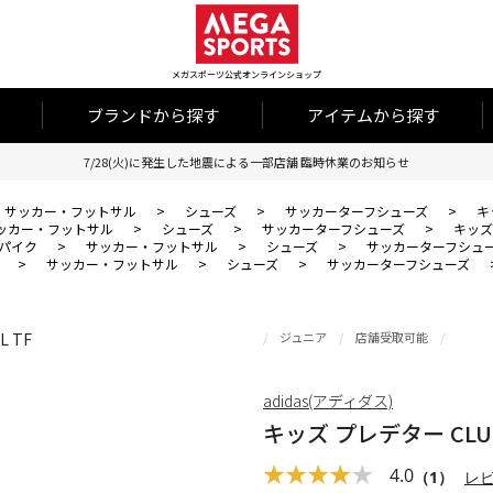
メガスポーツ公式オンラインショップ
ブランドから探す
アイテムから探す
7/28(火)に発生した地震による一部店舗 臨時休業のお知らせ
サッカー・フットサル
>
シューズ
>
サッカーターフシューズ
>
キ
ッカー・フットサル
>
シューズ
>
サッカーターフシューズ
>
キッズ 
パイク
>
サッカー・フットサル
>
シューズ
>
サッカーターフシュ
>
サッカー・フットサル
>
シューズ
>
サッカーターフシューズ
ジュニア
店舗受取可能
adidas(アディダス)
キッズ プレデター CLUB 
4.0
（1）
レ