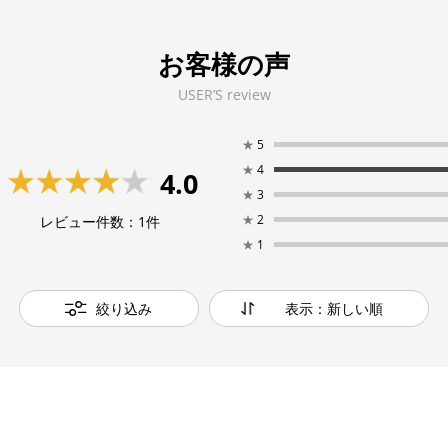
お客様の声
USER’S review
★
5
★
4
4.0
★
3
★
2
レビュー件数：
1
件
★
1
絞り込み
表示：新しい順