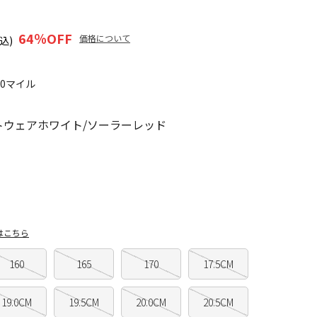
64
％OFF
価格について
込)
10マイル
トウェアホワイト/ソーラーレッド
はこちら
160
165
170
17.5CM
19.0CM
19.5CM
20.0CM
20.5CM